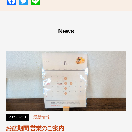
F
T
Li
a
wi
n
c
tt
e
e
er
News
b
o
o
k
最新情報
2026.07.31
お盆期間 営業のご案内