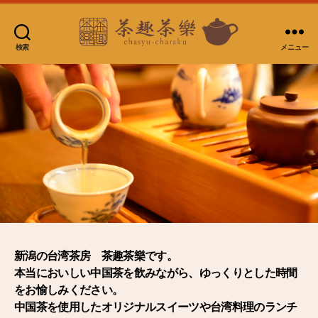
検索
メニュー
台
湾
茶
房
茶
趣
茶
樂
新潟の台湾茶房 茶趣茶樂です。
本当においしい中国茶を飲みながら、ゆっくりとした時間
をお愉しみください。
中国茶を使用したオリジナルスイーツや台湾料理のランチ