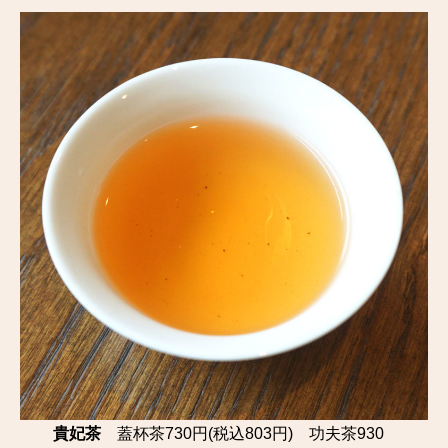
貴妃茶
蓋杯茶730円(税込803円) 功夫茶930