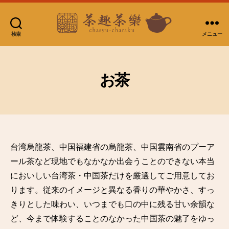
検索
メニュー
台
湾
茶
房
お茶
茶
趣
茶
樂
台湾烏龍茶、中国福建省の烏龍茶、中国雲南省のプーア
ール茶など現地でもなかなか出会うことのできない本当
においしい台湾茶・中国茶だけを厳選してご用意してお
ります。従来のイメージと異なる香りの華やかさ、すっ
きりとした味わい、いつまでも口の中に残る甘い余韻な
ど、今まで体験することのなかった中国茶の魅了をゆっ