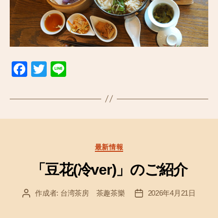
F
T
Li
a
wi
n
c
tt
e
e
er
b
o
カ
最新情報
テ
o
ゴ
「豆花(冷ver)」のご紹介
k
リ
ー
作成者:
台湾茶房 茶趣茶樂
2026年4月21日
投
投
稿
稿
者
日