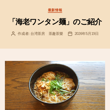
b
o
カ
最新情報
テ
o
ゴ
「海老ワンタン麺」のご紹介
k
リ
ー
作成者:
台湾茶房 茶趣茶樂
2026年5月19日
投
投
稿
稿
者
日