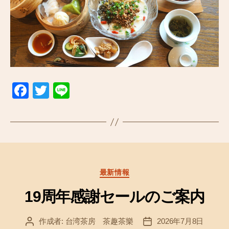
F
T
Li
a
wi
n
c
tt
e
e
er
b
o
カ
最新情報
テ
o
ゴ
19周年感謝セールのご案内
k
リ
ー
作成者:
台湾茶房 茶趣茶樂
2026年7月8日
投
投