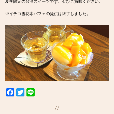
夏季限定の台湾スイーツです。ぜひご賞味ください。
※イチゴ雪花氷パフェの提供は終了しました。
F
T
Li
a
wi
n
c
tt
e