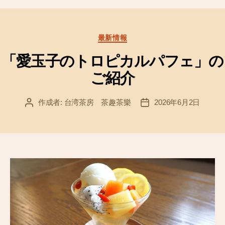
e
er
b
o
カ
最新情報
テ
o
ゴ
「愛玉子のトロピカルパフェ」の
k
リ
ご紹介
ー
作成者:
台湾茶房 茶趣茶樂
2026年6月2日
投
投
稿
稿
者
日