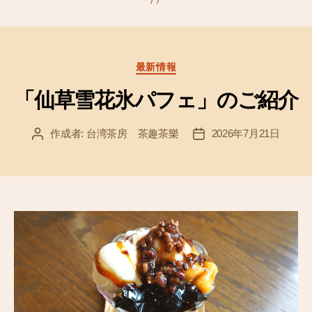
c
tt
e
e
er
b
o
カ
最新情報
テ
o
ゴ
「仙草雪花氷パフェ」のご紹介
k
リ
ー
作成者:
台湾茶房 茶趣茶樂
2026年7月21日
投
投
稿
稿
者
日