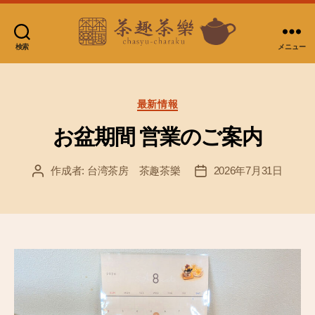
検索
メニュー
台
湾
茶
カ
最新情報
テ
房
ゴ
お盆期間 営業のご案内
リ
茶
ー
趣
作成者:
台湾茶房 茶趣茶樂
2026年7月31日
投
投
稿
稿
茶
者
日
樂