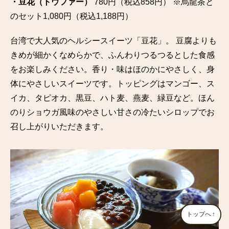
・豆花（トウファー）
780円（税込858円） ※烏龍茶と
のセット1,080円（税込1,188円）
台湾で大人気のヘルシースイーツ「豆花」。 豆腐よりも
きめが細かくなめらかで、ふんわりつるつるとした食感
をお楽しみください。香り・味はほのかにやさしく、身
体にやさしいスイーツです。トッピングはマンゴー、ス
イカ、タピオカ、黒豆、ハト麦、燕麦、緑豆など。ほん
のりショウガ風味のやさしい甘さの冷たいシロップでお
召し上がりいただきます。
トップへ
↑