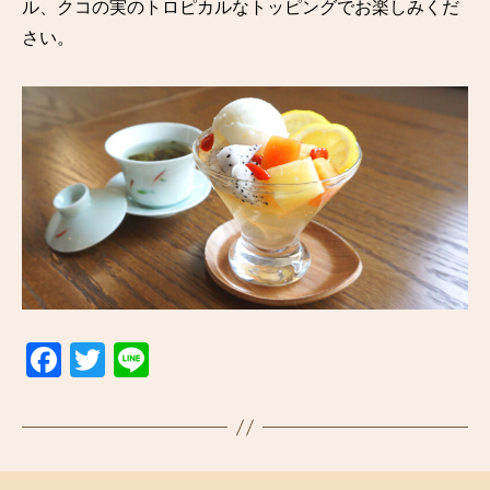
ル、クコの実のトロピカルなトッピングでお楽しみくだ
さい。
F
T
Li
a
wi
n
c
tt
e
e
er