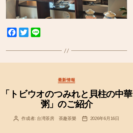
F
T
Li
a
wi
n
c
tt
e
e
er
b
o
カ
最新情報
テ
o
ゴ
「トビウオのつみれと貝柱の中華
k
リ
粥」のご紹介
ー
作成者:
台湾茶房 茶趣茶樂
2026年6月16日
投
投
稿
稿
者
日