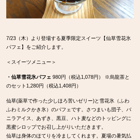
7/23（木）より登場する夏季限定スイーツ【仙草雪花氷
パフェ】をご紹介します。
＜スイーツメニュー＞
・仙草雪花氷パフェ
980円（税込1,078円） ※烏龍茶と
のセット1,280円（税込1,408円）
仙草(薬草で作った少しほろ苦いゼリー)と雪花氷（ふわ
ふわミルクかき氷）のパフェです。さつまいも団子、バ
ニラアイス、あずき、黒豆、ハト麦などのトッピングに
黒蜜シロップでお召し上がりいただきます。
仙草は身体のほてりを冷ましてくれます。夏場の暑気払