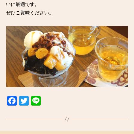
いに最適です。
ぜひご賞味ください。
F
T
Li
a
wi
n
c
tt
e
e
er