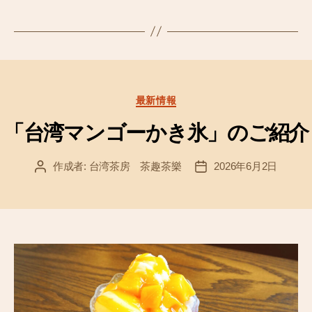
a
wi
n
c
tt
e
e
er
b
o
カ
最新情報
テ
o
ゴ
「台湾マンゴーかき氷」のご紹介
k
リ
ー
作成者:
台湾茶房 茶趣茶樂
2026年6月2日
投
投
稿
稿
者
日