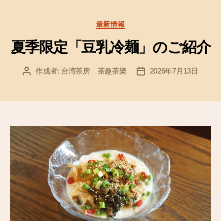
b
o
カ
最新情報
テ
o
ゴ
夏季限定「豆乳冷麺」のご紹介
k
リ
ー
作成者:
台湾茶房 茶趣茶樂
2026年7月13日
投
投
稿
稿
者
日