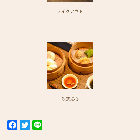
テイクアウト
飲茶点心
F
T
Li
a
wi
n