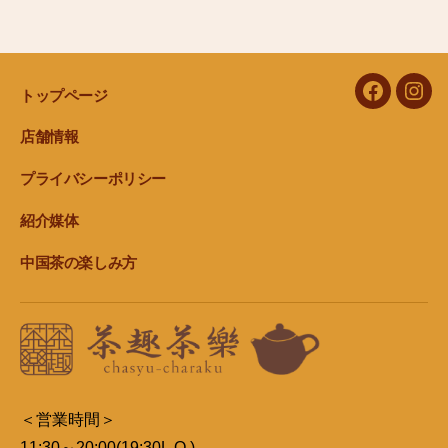
c
tt
e
e
er
b
トップページ
facebook
Inst
o
o
店舗情報
k
プライバシーポリシー
紹介媒体
中国茶の楽しみ方
＜営業時間＞
11:30～20:00(19:30L.O.)