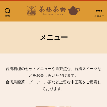
検索
メニュー
台
湾
茶
房
メニュー
茶
趣
茶
樂
台湾料理のセットメニューや飲茶点心、台湾スイーツな
どをお楽しみいただけます。
台湾烏龍茶・プーアール茶など上質な中国茶をご用意し
ております。