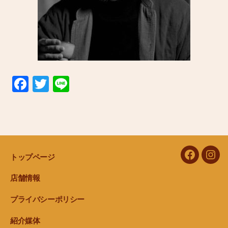
F
T
Li
a
wi
n
c
tt
e
e
er
b
トップページ
facebook
Inst
o
o
店舗情報
k
プライバシーポリシー
紹介媒体