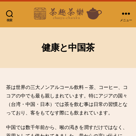
検索
メニュー
台
湾
茶
房
健康と中国茶
茶
趣
茶
樂
茶は世界の三大ノンアルコール飲料 – 茶、コーヒー、コ
コアの中でも最も親しまれています。特にアジアの国々
（台湾・中国・日本）では茶を飲む事は日常の習慣とな
っており、客をもてなす際にも飲まれています。
中国では数千年前から、喉の渇きを潤すだけではなく、
薬用としても使われてきました。昔からの言い伝えに、