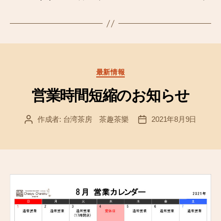
カ
最新情報
テ
ゴ
営業時間短縮のお知らせ
リ
ー
作成者:
台湾茶房 茶趣茶樂
2021年8月9日
投
投
稿
稿
者
日