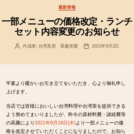
カ
最新情報
テ
ゴ
一部メニューの価格改定・ランチ
リ
セット内容変更のお知らせ
ー
作成者:
台湾茶房 茶趣茶樂
2021年9月2日
投
投
稿
稿
者
日
平素より暖かいお引き立てをいただき、心より御礼申し
上げます。
当店では皆様においしい台湾料理や台湾茶を提供できる
よう努めてまいりましたが、昨今の原材料費・諸経費等
の高騰により
2021年9月16日(木)
より一部メニューの価
格を改定させていただくことになりましたので、お知ら