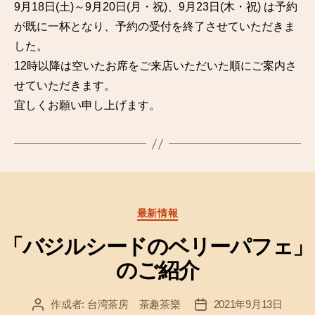
9月18日(土)～9月20日(月・祝)、9月23日(木・祝) は予約
が既に一杯となり、予約の受付を終了させていただきま
した。
12時以降は空いたお席をご来店いただいた順にご案内さ
せていただきます。
宜しくお願い申し上げます。
カ
最新情報
テ
ゴ
「バジルシードのベリーパフェ」
リ
のご紹介
ー
作成者:
台湾茶房 茶趣茶樂
2021年9月13日
投
投