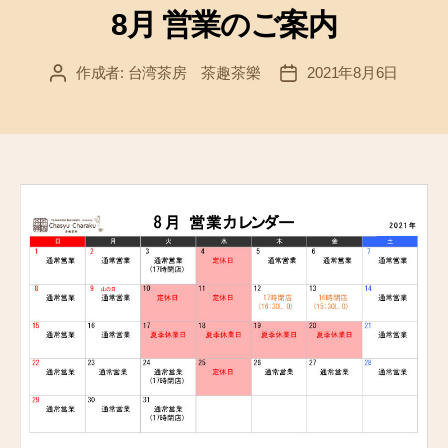
ゴ
8月 営業のご案内
リ
ー
作成者:
台湾茶房 茶趣茶樂
2021年8月6日
投
投
稿
稿
者
日