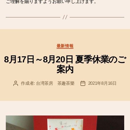
ご理解を賜りますようお願い申し上げます。
カ
最新情報
テ
ゴ
8月17日～8月20日 夏季休業のご
リ
案内
ー
作成者:
台湾茶房 茶趣茶樂
2021年8月16日
投
投
稿
稿
者
日