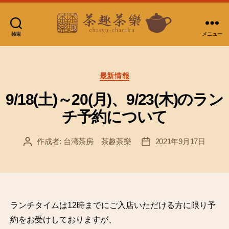
検索
メニュー
台
湾
茶
カ
房
最新情報
テ
茶
ゴ
9/18(土)～20(月)、9/23(木)のラン
趣
リ
茶
チ予約について
ー
樂
作成者:
台湾茶房 茶趣茶樂
2021年9月17日
投
投
稿
稿
者
日
ランチタイムは12時までにご入店いただける方に限り予
約をお受けしておりますが、