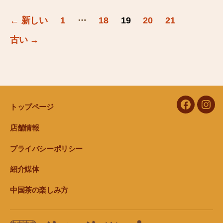
投
…
←
新しい
1
18
19
20
21
稿
古い
→
の
ペ
ー
ジ
トップページ
facebook
Inst
送
店舗情報
り
プライバシーポリシー
紹介媒体
中国茶の楽しみ方