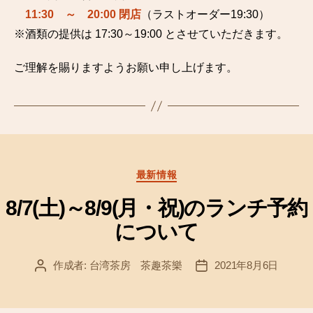
11:30 ～ 20:00 閉店
（ラストオーダー19:30）
※酒類の提供は 17:30～19:00 とさせていただきます。
ご理解を賜りますようお願い申し上げます。
カ
最新情報
テ
ゴ
8/7(土)～8/9(月・祝)のランチ予約
リ
について
ー
作成者:
台湾茶房 茶趣茶樂
2021年8月6日
投
投
稿
稿
者
日