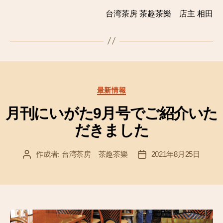
台湾茶房 茶趣茶樂 店主 相田
カ
最新情報
テ
ゴ
月刊にいがた9月号でご紹介いた
リ
だきました
ー
作成者:
台湾茶房 茶趣茶樂
2021年8月25日
投
投
稿
稿
者
日