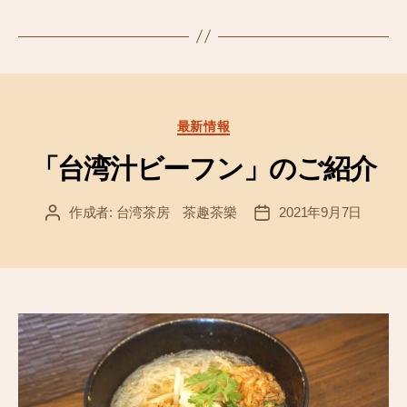
カ
最新情報
テ
ゴ
「台湾汁ビーフン」のご紹介
リ
ー
作成者:
台湾茶房 茶趣茶樂
2021年9月7日
投
投
稿
稿
者
日