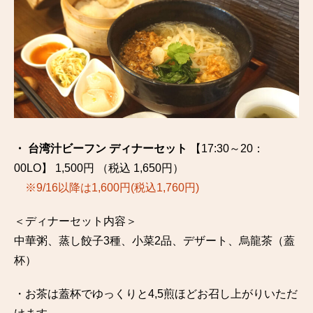
・
台湾汁ビーフン
ディナーセット
【17:30～20：
00LO】 1,500円 （税込 1,650円）
※9/16以降は1,600円(税込1,760円)
＜ディナーセット内容＞
中華粥、蒸し餃子3種、小菜2品、デザート、烏龍茶（蓋
杯）
・お茶は蓋杯でゆっくりと4,5煎ほどお召し上がりいただ